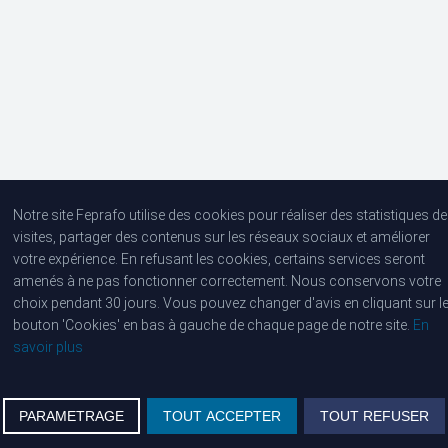
Tel :
03 293 25 50
Notre site Feprafo utilise des cookies pour réaliser des statistiques de
visites, partager des contenus sur les réseaux sociaux et améliorer
votre expérience. En refusant les cookies, certains services seront
amenés à ne pas fonctionner correctement. Nous conservons votre
choix pendant 30 jours. Vous pouvez changer d'avis en cliquant sur l
bouton 'Cookies' en bas à gauche de chaque page de notre site.
En
savoir plus
PARAMETRAGE
TOUT ACCEPTER
TOUT REFUSER