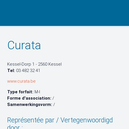
Curata
Kessel-Dorp 1 - 2560 Kessel
Tel:
03 482 32 41
www.curata.be
Type forfait:
M-I
Forme d'association:
/
Samenwerkingsvorm:
/
Représentée par / Vertegenwoordigd
door :