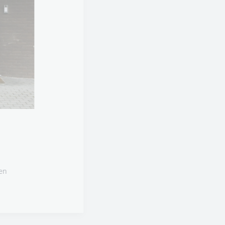
Huisartsen .A
Moerenhoutlaan 1 - 2180 Ekeren
Tel:
03 540 54 20