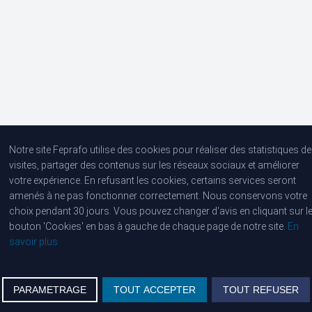
Lanteernhofstraat 106, 2100 Deurne
Tel :
03 293 25 50
Notre site Feprafo utilise des cookies pour réaliser des statistiques de
visites, partager des contenus sur les réseaux sociaux et améliorer
votre expérience. En refusant les cookies, certains services seront
amenés à ne pas fonctionner correctement. Nous conservons votre
choix pendant 30 jours. Vous pouvez changer d'avis en cliquant sur l
bouton 'Cookies' en bas à gauche de chaque page de notre site.
En
savoir plus
PARAMETRAGE
TOUT ACCEPTER
TOUT REFUSER