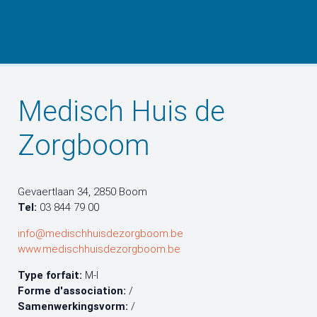
Medisch Huis de
Zorgboom
Gevaertlaan 34, 2850 Boom
Tel:
03 844 79 00
info@medischhuisdezorgboom.be
www.medischhuisdezorgboom.be
Type forfait:
M-I
Forme d'association:
/
Samenwerkingsvorm:
/