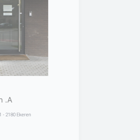
Huisartsen .A
Moerenhoutlaan 1 - 2180 Ekeren
Tel:
03 540 54 20