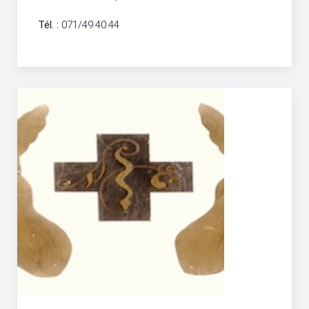
Tél. :
071/49.40.44