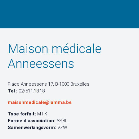
Maison médicale
Anneessens
Place Anneessens 17, B-1000 Bruxelles
Tel :
02/511.18.18
maisonmedicale@lamma.be
Type forfait:
M-I-K
Forme d'association:
ASBL
Samenwerkingsvorm:
VZW