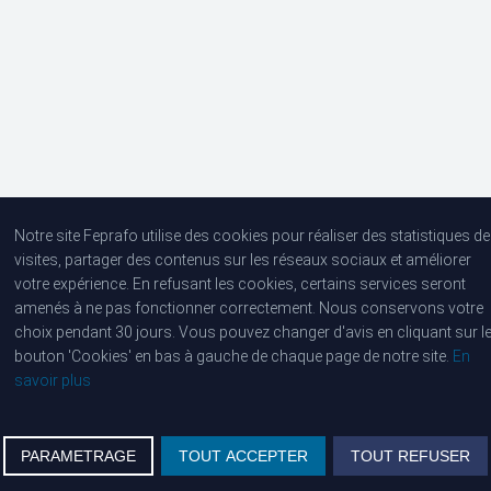
Huisartsen De Grote Rivier
Notre site Feprafo utilise des cookies pour réaliser des statistiques de
visites, partager des contenus sur les réseaux sociaux et améliorer
votre expérience. En refusant les cookies, certains services seront
Lanteernhofstraat 106, 2100 Deurne
amenés à ne pas fonctionner correctement. Nous conservons votre
choix pendant 30 jours. Vous pouvez changer d'avis en cliquant sur l
Tel :
03 293 25 50
bouton 'Cookies' en bas à gauche de chaque page de notre site.
En
savoir plus
PARAMETRAGE
TOUT ACCEPTER
TOUT REFUSER