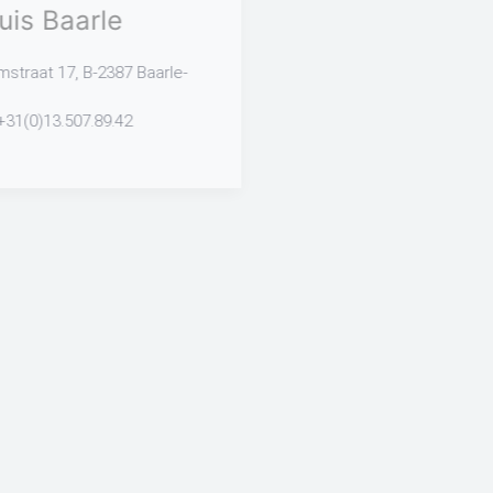
Het Praktijkhuis Baarle
Pastoor Van Herdegomstraat 17, B-2387 Baarle-
Hertog
Tel :
+32.14.699.048 - +31(0)13.507.89.42