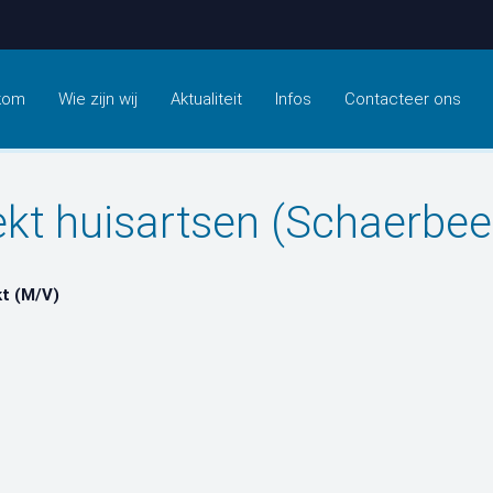
kom
Wie zijn wij
Aktualiteit
Infos
Contacteer ons
kt huisartsen (Schaerbee
t (M/V)