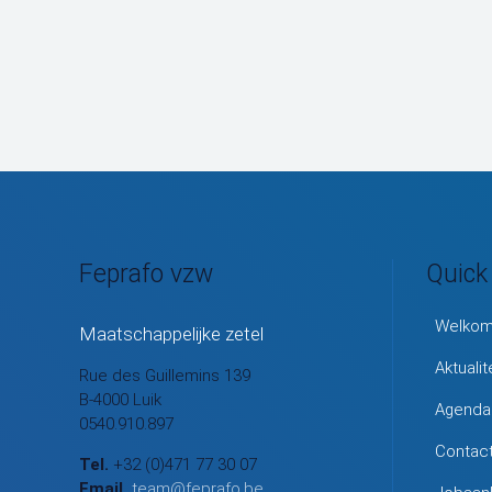
Feprafo vzw
Quick
Welko
Maatschappelijke zetel
Aktualit
Rue des Guillemins 139
B-4000 Luik
Agenda
0540.910.897
Contac
Tel.
+32 (0)471 77 30 07
Email
team@feprafo.be