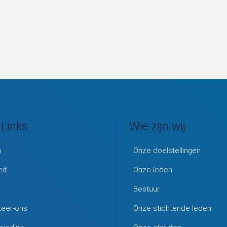
 Links
Wie zijn wij
m
Onze doelstellingen
eit
Onze leden
Bestuur
teer-ons
Onze stichtende leden