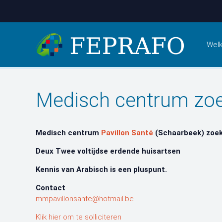
Wel
Medisch centrum zoe
Medisch centrum
Pavillon Santé
(Schaarbeek) zoek
Deux Twee voltijdse erdende huisartsen
Kennis van Arabisch is een pluspunt.
Contact
mmpavillonsante@hotmail.be
Klik hier om te solliciteren