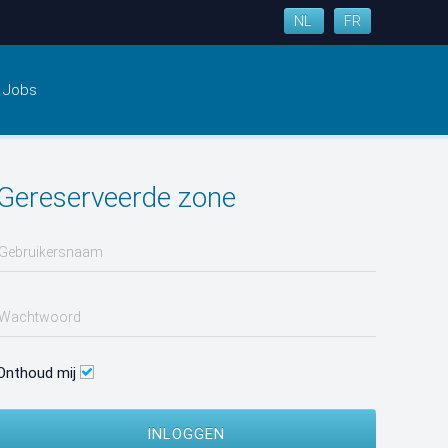
NL
FR
Jobs
Gereserveerde zone
Onthoud mij
INLOGGEN