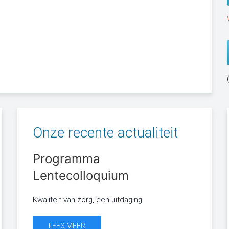
Onze recente actualiteit
Programma
K
Lentecolloquium
bi
je
Kwaliteit van zorg, een uitdaging!
ré
Forfaitair
Dr Br
LEES MEER