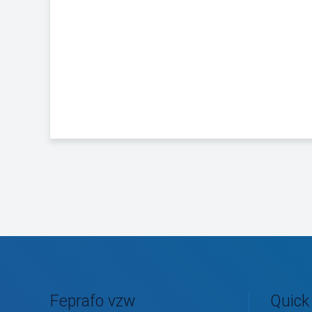
Feprafo vzw
Quick