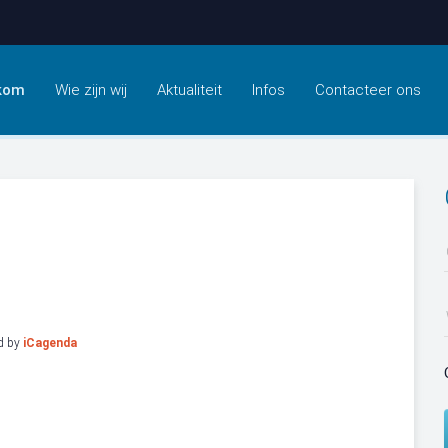
kom
Wie zijn wij
Aktualiteit
Infos
Contacteer ons
d by
iCagenda