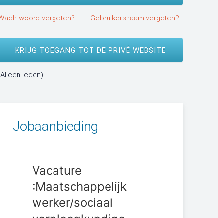
Wachtwoord vergeten?
Gebruikersnaam vergeten?
KRIJG TOEGANG TOT DE PRIVÉ WEBSITE
(Alleen leden)
Jobaanbieding
an ik het GMD aanrekenen
Contact t
j een vluchteling? - Peux-
contacton
Vacature
Z
 facturer le DMG chez un
dépistage
:Maatschappelijk
w
fugié?
werker/sociaal
g
am Spinnewijn