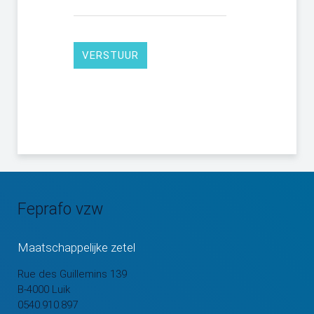
VERSTUUR
Feprafo vzw
Maatschappelijke zetel
Rue des Guillemins 139
B-4000 Luik
0540.910.897