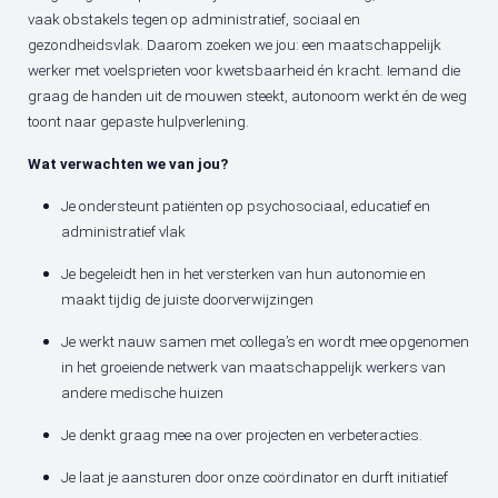
vaak obstakels tegen op administratief, sociaal en
gezondheidsvlak. Daarom zoeken we jou: een maatschappelijk
werker met voelsprieten voor kwetsbaarheid én kracht. Iemand die
graag de handen uit de mouwen steekt, autonoom werkt én de weg
toont naar gepaste hulpverlening.
Wat verwachten we van jou?
Je ondersteunt patiënten op psychosociaal, educatief en
administratief vlak
Je begeleidt hen in het versterken van hun autonomie en
maakt tijdig de juiste doorverwijzingen
Je werkt nauw samen met collega’s en wordt mee opgenomen
in het groeiende netwerk van maatschappelijk werkers van
andere medische huizen
Je denkt graag mee na over projecten en verbeteracties.
Je laat je aansturen door onze coördinator en durft initiatief