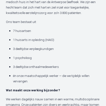
medisch huis in het hart van de Antwerpse Seefhoek. We zijn een
hecht team dat zich met hart en ziel inzet voor toegankelijke,
kwaliteitsvolle eerstelijnszorg voor zo’n 3.800 patiënten.
Ons team bestaat uit:
7 huisartsen
1 huisarts in opleiding (HAIO)
3 deeltijdse verpleegkundigen
1 psycholoog
3 deeltijdse onthaalmedewerkers
én onze maatschappelijk werker — die we tijdelijk willen
vervangen.
Wat maakt onze werking bijzonder?
We werken dagelijks nauw samen in een warme, multidisciplinaire
omgeving. Onze patiënten zijn divers en veerkrachtig, maar komen