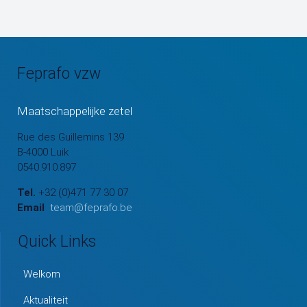
Feprafo vzw
Maatschappelijke zetel
Rue des Guillemins 139
B-4000 Luik
0540.910.897
Tel.
+32 (0)471 77 30 07
Email
team@feprafo.be
Quick Links
Welkom
Aktualiteit