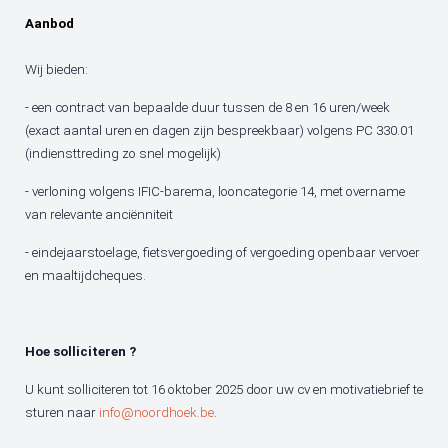
Aanbod
Wij bieden:
- een contract van bepaalde duur tussen de 8 en 16 uren/week
(exact aantal uren en dagen zijn bespreekbaar) volgens PC 330.01
(indiensttreding zo snel mogelijk)
- verloning volgens IFIC-barema, looncategorie 14, met overname
van relevante anciënniteit
- eindejaarstoelage, fietsvergoeding of vergoeding openbaar vervoer
en maaltijdcheques.
Hoe solliciteren ?
U kunt solliciteren tot 16 oktober 2025 door uw cv en motivatiebrief te
sturen naar
info@noordhoek.be
.