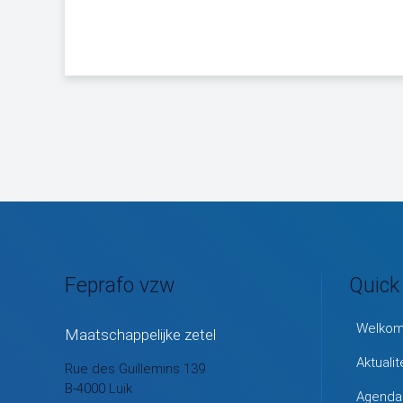
Feprafo vzw
Quick
Welko
Maatschappelijke zetel
Aktualit
Rue des Guillemins 139
B-4000 Luik
Agenda