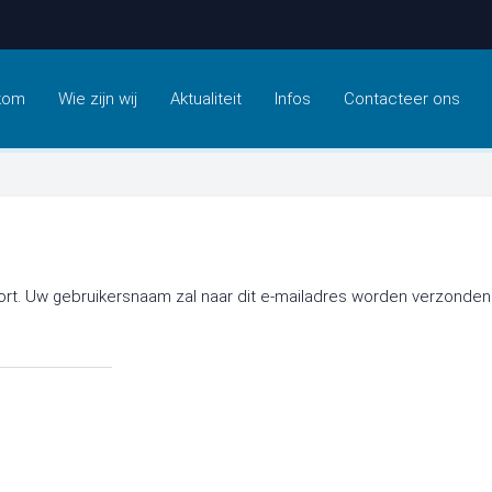
kom
Wie zijn wij
Aktualiteit
Infos
Contacteer ons
oort. Uw gebruikersnaam zal naar dit e-mailadres worden verzonden