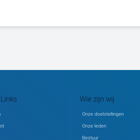
 Links
Wie zijn wij
m
Onze doelstellingen
eit
Onze leden
Bestuur