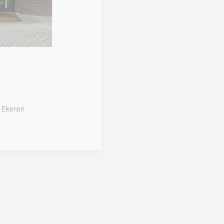
Huisartsen .A
Moerenhoutlaan 1 - 2180 Ekeren
Tel:
03 540 54 20