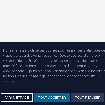
Notre site Feprafo utilise des cookies pour réaliser des statistiques de
visites, partager des contenus sur les réseaux sociaux et améliorer
Huisartsen De Grote Rivier
votre expérience. En refusant les cookies, certains services seront
amenés à ne pas fonctionner correctement. Nous conservons votre
choix pendant 30 jours. Vous pouvez changer d'avis en cliquant sur l
Lanteernhofstraat 106, 2100 Deurne
bouton 'Cookies' en bas à gauche de chaque page de notre site.
En
savoir plus
Tel :
03 293 25 50
PARAMETRAGE
TOUT ACCEPTER
TOUT REFUSER