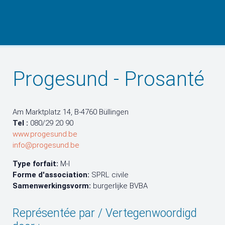
Progesund - Prosanté
Am Marktplatz 14, B-4760 Büllingen
Tel :
080/29 20 90
www.progesund.be
info@progesund.be
Type forfait:
M-I
Forme d'association:
SPRL civile
Samenwerkingsvorm:
burgerlijke BVBA
Représentée par / Vertegenwoordigd