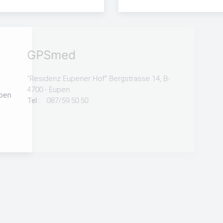
spraktijk
, bus 1 - ​2610 Antwerpen
tijk Burenzorg
, 2018 Antwerpen