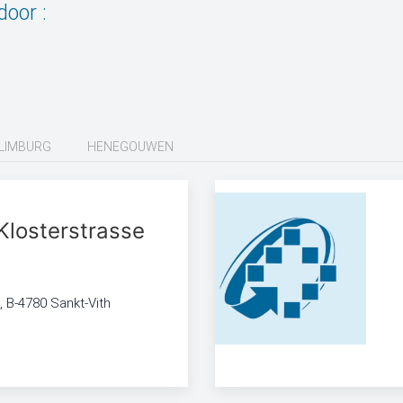
oor :
LIMBURG
HENEGOUWEN
Klosterstrasse
, B-4780 Sankt-Vith