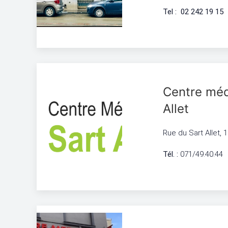
Tel : 02 242 19 15
Centre méd
Allet
Rue du Sart Allet,
Tél. :
071/49.40.44