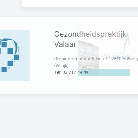
Gezondheid
Valaar
Orchideeënstraat 6
(Wilrijk)
Tel: 03 217 49 49
Groepsprak
Dageraadplaats 29