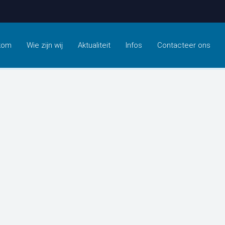
kom
Wie zijn wij
Aktualiteit
Infos
Contacteer ons